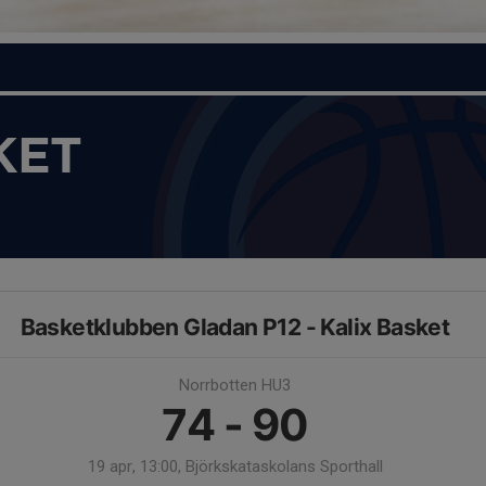
KET
Basketklubben Gladan P12 - Kalix Basket
Norrbotten HU3
74 - 90
19 apr, 13:00, Björkskataskolans Sporthall