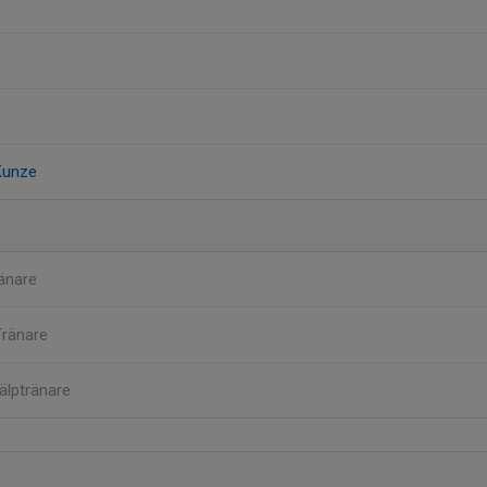
Kunze
änare
Tränare
älptränare