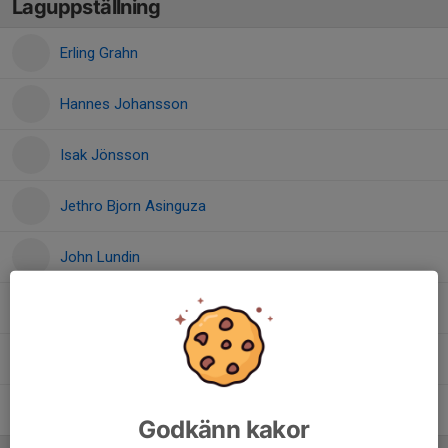
Laguppställning
Erling Grahn
Hannes Johansson
Isak Jönsson
Jethro Bjorn Asinguza
John Lundin
Kamil Sarin
Korneel Sarin
Lincoln Rhinos Kunze
Godkänn kakor