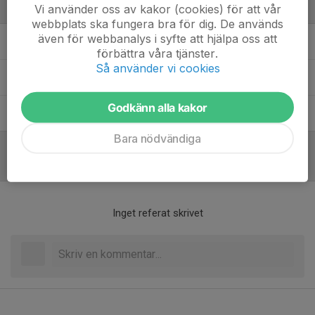
Vi använder oss av kakor (cookies) för att vår
Ledare
webbplats ska fungera bra för dig. De används
även för webbanalys i syfte att hjälpa oss att
Jari Leskinen
Tränare
förbättra våra tjänster.
Så använder vi cookies
Jenny Härdelin
Tränare
Godkänn alla kakor
Suvi Leskinen
Hjälptränare
Bara nödvändiga
Referat
Inget referat skrivet