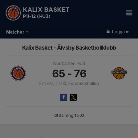
KALIX BASKET
P11-12 (HU3)
Logga in
Matcher
Kalix Basket - Älvsby Basketbollklubb
Norrbotten HU3
65 - 76
22 mar, 17:00, Furuhedshallen
Samling 16:00