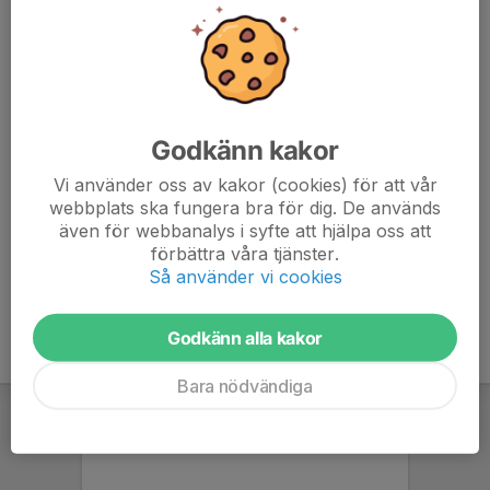
073-960 61 94
annas_mlohke@hotmail.com
Martina Lexås
Tränare
073-842 97 11
bjornfot_@hotmail.com
Godkänn kakor
Vi använder oss av kakor (cookies) för att vår
Suvi Leskinen
webbplats ska fungera bra för dig. De används
Tränare
även för webbanalys i syfte att hjälpa oss att
070-610 25 85
förbättra våra tjänster.
suvileskinen@hotmail.com
Så använder vi cookies
Godkänn alla kakor
Bara nödvändiga