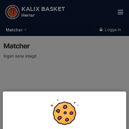
KALIX BASKET
Herrar
Logga in
Matcher
Matcher
Ingen serie inlagd