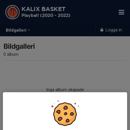
KALIX BASKET
Playball (2020 - 2022)
Logga in
Bildgalleri
Bildgalleri
0 album
Inga album skapade