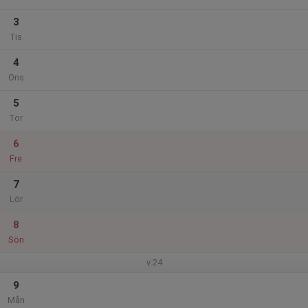
3
Tis
4
Ons
5
Tor
6
Fre
7
Lör
8
Sön
v.24
9
Mån