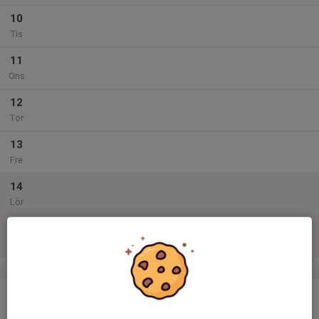
10
Tis
11
Ons
12
Tor
13
Fre
14
Lör
15
Sön
v.25
16
Mån