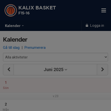
KALIX BASKET
F15-16
Logga in
Kalender
Kalender
Gå till idag
|
Prenumerera
Juni 2025
1
Sön
v.23
2
Mån