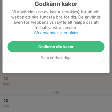
Godkänn kakor
17
Tis
Vi använder oss av kakor (cookies) för att vår
webbplats ska fungera bra för dig. De används
18
även för webbanalys i syfte att hjälpa oss att
Ons
förbättra våra tjänster.
Så använder vi cookies
19
Tor
Godkänn alla kakor
20
Fre
Bara nödvändiga
21
Lör
22
Sön
v.26
23
Mån